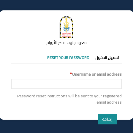
تجاوز
إلى
المحتوى
الرئيسي
معهد جنوب مصر للأورام
التبويبات
تسجيل الدخول
RESET YOUR PASSWORD
الأساسية
Username or email address
Password reset instructions will be sent to your registered
email address.