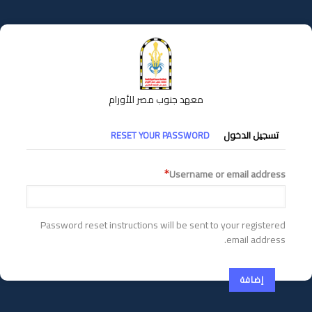
تجاوز
إلى
المحتوى
الرئيسي
معهد جنوب مصر للأورام
التبويبات
تسجيل الدخول
RESET YOUR PASSWORD
الأساسية
Username or email address
Password reset instructions will be sent to your registered
email address.