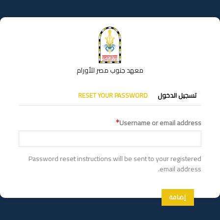
تجاوز
إلى
المحتوى
الرئيسي
معهد جنوب مصر للأورام
التبويبات
تسجيل الدخول
RESET YOUR PASSWORD
الأساسية
Username or email address
Password reset instructions will be sent to your registered
email address.