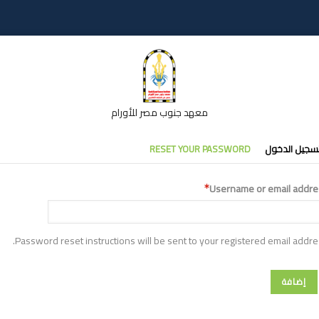
معهد جنوب مصر للأورام
تبويبات
سجيل الدخول
RESET YOUR PASSWORD
أساسية
Username or email addre
Password reset instructions will be sent to your registered email addre