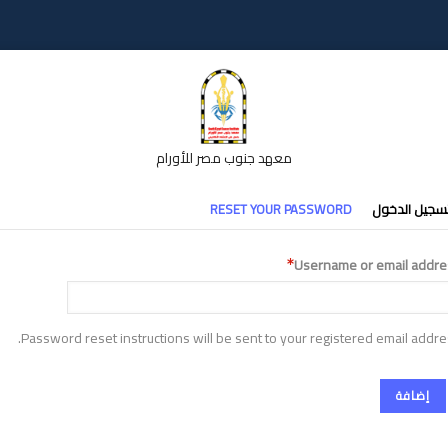
معهد جنوب مصر للأورام
تبويبات
سجيل الدخول
RESET YOUR PASSWORD
أساسية
Username or email addre
Password reset instructions will be sent to your registered email addre