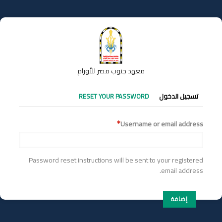
تجاوز
إلى
المحتوى
الرئيسي
معهد جنوب مصر للأورام
التبويبات
تسجيل الدخول
RESET YOUR PASSWORD
الأساسية
Username or email address
Password reset instructions will be sent to your registered
email address.