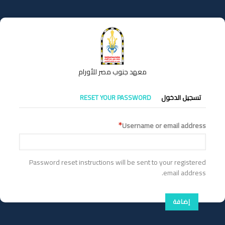
تجاوز
إلى
المحتوى
الرئيسي
معهد جنوب مصر للأورام
التبويبات
تسجيل الدخول
RESET YOUR PASSWORD
الأساسية
Username or email address
Password reset instructions will be sent to your registered
email address.