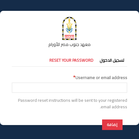
تجاوز
إلى
المحتوى
الرئيسي
معهد جنوب مصر للأورام
التبويبات
تسجيل الدخول
RESET YOUR PASSWORD
الأساسية
Username or email address
Password reset instructions will be sent to your registered
email address.