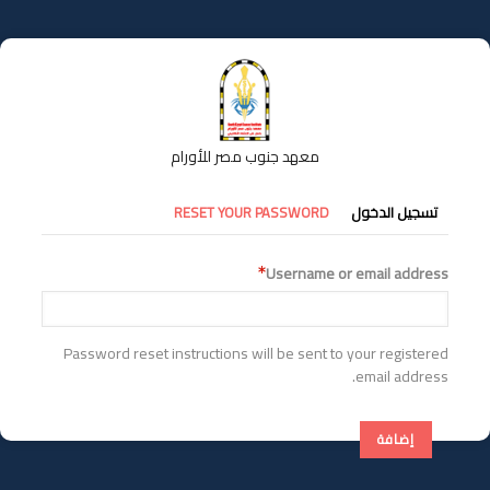
تجاوز
إلى
المحتوى
الرئيسي
معهد جنوب مصر للأورام
التبويبات
تسجيل الدخول
RESET YOUR PASSWORD
الأساسية
Username or email address
Password reset instructions will be sent to your registered
email address.