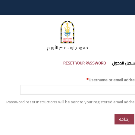
معهد جنوب مصر للأورام
تبويبات
سجيل الدخول
RESET YOUR PASSWORD
أساسية
Username or email addre
Password reset instructions will be sent to your registered email addre