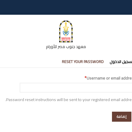
معهد جنوب مصر للأورام
تبويبات
سجيل الدخول
RESET YOUR PASSWORD
أساسية
Username or email addre
Password reset instructions will be sent to your registered email addre