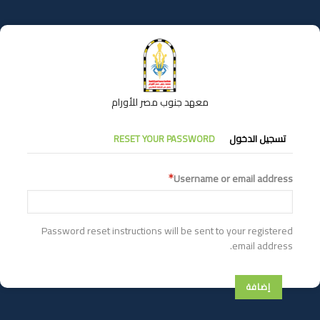
تجاوز
إلى
المحتوى
الرئيسي
معهد جنوب مصر للأورام
التبويبات
تسجيل الدخول
RESET YOUR PASSWORD
الأساسية
Username or email address
Password reset instructions will be sent to your registered
email address.