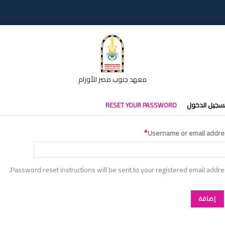
معهد جنوب مصر للأورام
تبويبات
سجيل الدخول
RESET YOUR PASSWORD
أساسية
Username or email addre
Password reset instructions will be sent to your registered email addre