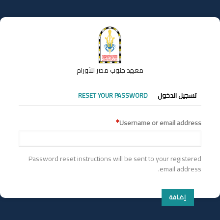
تجاوز
إلى
المحتوى
الرئيسي
معهد جنوب مصر للأورام
التبويبات
تسجيل الدخول
RESET YOUR PASSWORD
الأساسية
Username or email address
Password reset instructions will be sent to your registered
email address.