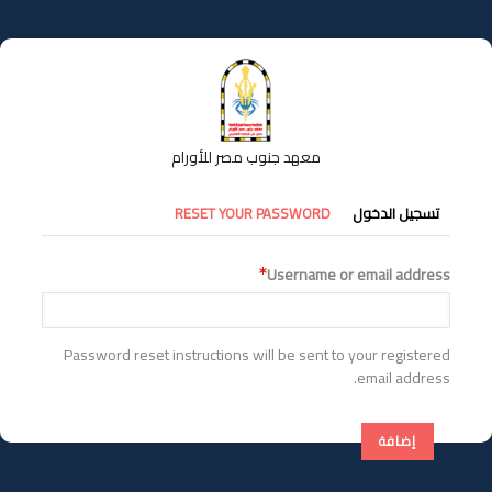
تجاوز
إلى
المحتوى
الرئيسي
معهد جنوب مصر للأورام
التبويبات
تسجيل الدخول
RESET YOUR PASSWORD
الأساسية
Username or email address
Password reset instructions will be sent to your registered
email address.