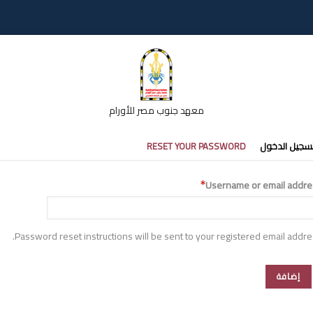
معهد جنوب مصر للأورام
تبويبات
سجيل الدخول
RESET YOUR PASSWORD
أساسية
Username or email addre
Password reset instructions will be sent to your registered email addre