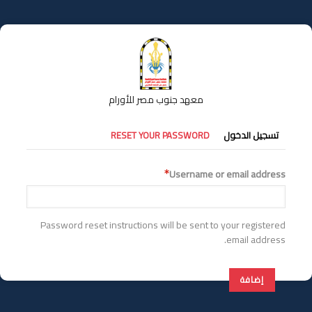
تجاوز
إلى
المحتوى
الرئيسي
معهد جنوب مصر للأورام
التبويبات
تسجيل الدخول
RESET YOUR PASSWORD
الأساسية
Username or email address
Password reset instructions will be sent to your registered
email address.