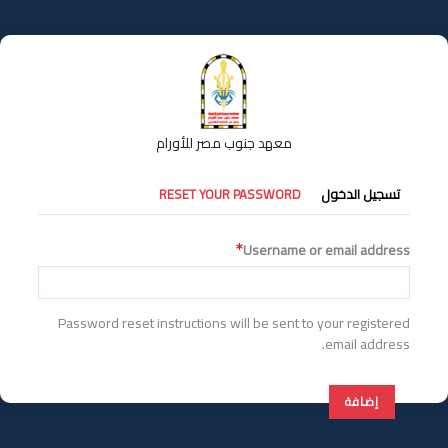
تجاوز
إلى
المحتوى
الرئيسي
معهد جنوب مصر للأورام
التبويبات
تسجيل الدخول
RESET YOUR PASSWORD
الأساسية
Username or email address
Password reset instructions will be sent to your registered
email address.