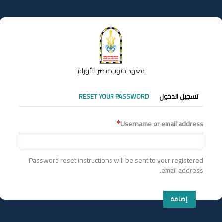
تجاوز
إلى
المحتوى
الرئيسي
معهد جنوب مصر للأورام
التبويبات
تسجيل الدخول
RESET YOUR PASSWORD
الأساسية
Username or email address
Password reset instructions will be sent to your registered
email address.