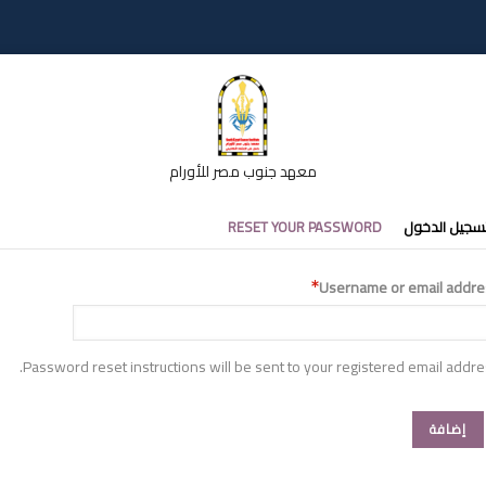
معهد جنوب مصر للأورام
تبويبات
سجيل الدخول
RESET YOUR PASSWORD
أساسية
Username or email addre
Password reset instructions will be sent to your registered email addre