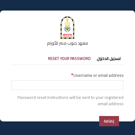
تجاوز
إلى
المحتوى
الرئيسي
معهد جنوب مصر للأورام
التبويبات
تسجيل الدخول
RESET YOUR PASSWORD
الأساسية
Username or email address
Password reset instructions will be sent to your registered
email address.