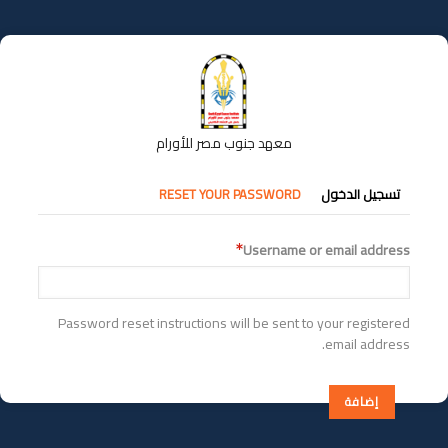
تجاوز
إلى
المحتوى
الرئيسي
معهد جنوب مصر للأورام
التبويبات
تسجيل الدخول
RESET YOUR PASSWORD
الأساسية
Username or email address
Password reset instructions will be sent to your registered
email address.