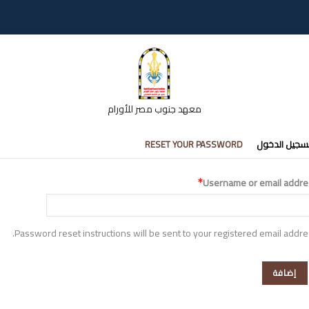
معهد جنوب مصر للأورام
تبويبات
سجيل الدخول
RESET YOUR PASSWORD
أساسية
Username or email addre
Password reset instructions will be sent to your registered email addre