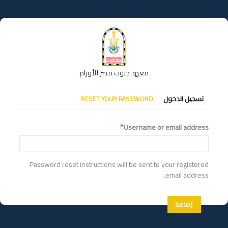
تجاوز
إلى
المحتوى
الرئيسي
معهد جنوب مصر للأورام
التبويبات
تسجيل الدخول
RESET YOUR PASSWORD
الأساسية
Username or email address
Password reset instructions will be sent to your registered
email address.