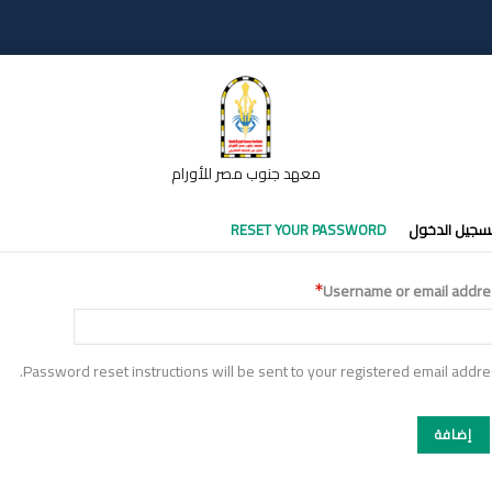
معهد جنوب مصر للأورام
تبويبات
سجيل الدخول
RESET YOUR PASSWORD
أساسية
Username or email addre
Password reset instructions will be sent to your registered email addre