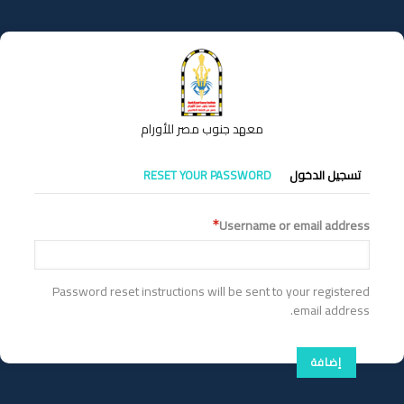
تجاوز
إلى
المحتوى
الرئيسي
معهد جنوب مصر للأورام
التبويبات
تسجيل الدخول
RESET YOUR PASSWORD
الأساسية
Username or email address
Password reset instructions will be sent to your registered
email address.