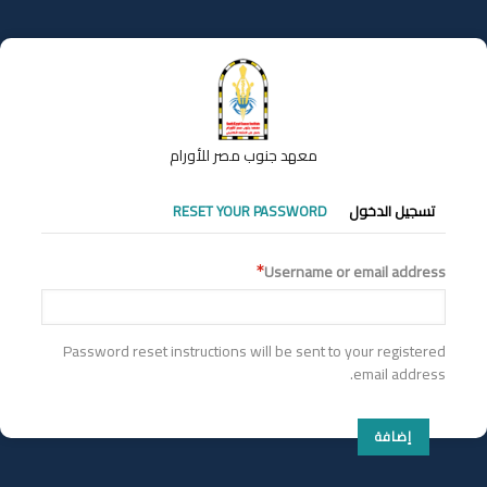
تجاوز
إلى
المحتوى
الرئيسي
معهد جنوب مصر للأورام
التبويبات
تسجيل الدخول
RESET YOUR PASSWORD
الأساسية
Username or email address
Password reset instructions will be sent to your registered
email address.