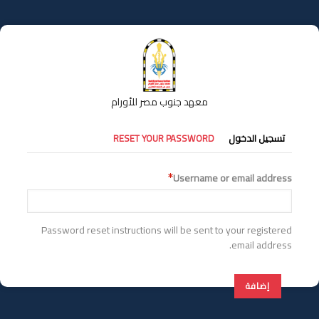
تجاوز
إلى
المحتوى
الرئيسي
معهد جنوب مصر للأورام
التبويبات
تسجيل الدخول
RESET YOUR PASSWORD
الأساسية
Username or email address
Password reset instructions will be sent to your registered
email address.