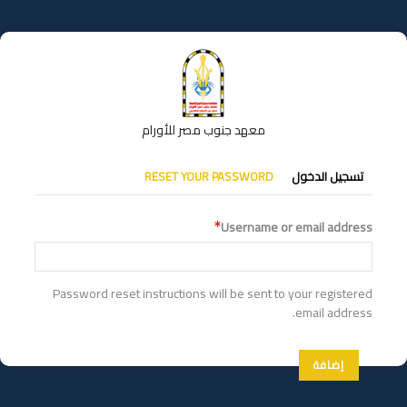
تجاوز
إلى
المحتوى
الرئيسي
معهد جنوب مصر للأورام
التبويبات
تسجيل الدخول
RESET YOUR PASSWORD
الأساسية
Username or email address
Password reset instructions will be sent to your registered
email address.