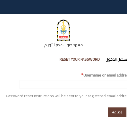
معهد جنوب مصر للأورام
تبويبات
سجيل الدخول
RESET YOUR PASSWORD
أساسية
Username or email addre
Password reset instructions will be sent to your registered email addre