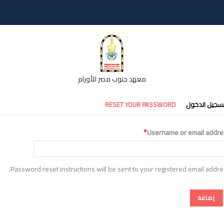
معهد جنوب مصر للأورام
تبويبات
سجيل الدخول
RESET YOUR PASSWORD
أساسية
Username or email addre
Password reset instructions will be sent to your registered email addre