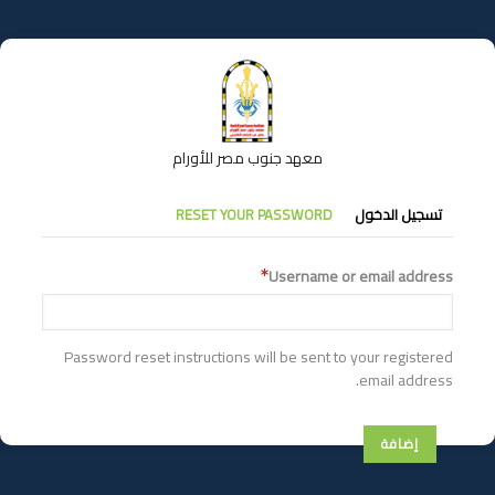
تجاوز
إلى
المحتوى
الرئيسي
معهد جنوب مصر للأورام
التبويبات
تسجيل الدخول
RESET YOUR PASSWORD
الأساسية
Username or email address
Password reset instructions will be sent to your registered
email address.