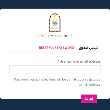
تجاوز
إلى
المحتوى
الرئيسي
معهد جنوب مصر للأورام
التبويبات
تسجيل الدخول
RESET YOUR PASSWORD
الأساسية
Username or email address
Password reset instructions will be sent to your registered
email address.