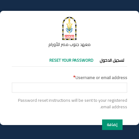
تجاوز
إلى
المحتوى
الرئيسي
معهد جنوب مصر للأورام
التبويبات
تسجيل الدخول
RESET YOUR PASSWORD
الأساسية
Username or email address
Password reset instructions will be sent to your registered
email address.