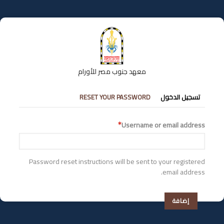
تجاوز
إلى
المحتوى
الرئيسي
معهد جنوب مصر للأورام
التبويبات
تسجيل الدخول
RESET YOUR PASSWORD
الأساسية
Username or email address
Password reset instructions will be sent to your registered
email address.