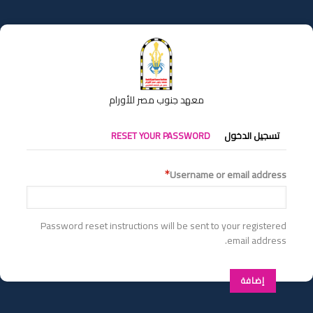
تجاوز
إلى
المحتوى
الرئيسي
معهد جنوب مصر للأورام
التبويبات
تسجيل الدخول
RESET YOUR PASSWORD
الأساسية
Username or email address
Password reset instructions will be sent to your registered
email address.