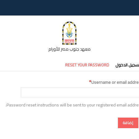
معهد جنوب مصر للأورام
تبويبات
سجيل الدخول
RESET YOUR PASSWORD
أساسية
Username or email addre
Password reset instructions will be sent to your registered email addre