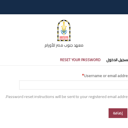
معهد جنوب مصر للأورام
تبويبات
سجيل الدخول
RESET YOUR PASSWORD
أساسية
Username or email addre
Password reset instructions will be sent to your registered email addre