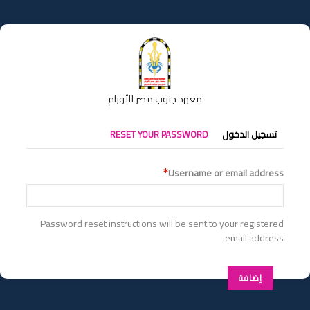
تجاوز
إلى
المحتوى
الرئيسي
معهد جنوب مصر للأورام
التبويبات
تسجيل الدخول
RESET YOUR PASSWORD
الأساسية
Username or email address
Password reset instructions will be sent to your registered
email address.