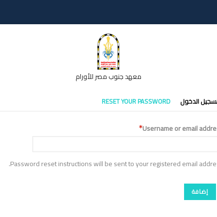
معهد جنوب مصر للأورام
تبويبات
سجيل الدخول
RESET YOUR PASSWORD
أساسية
Username or email addre
Password reset instructions will be sent to your registered email addre