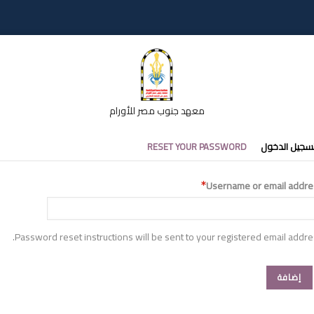
معهد جنوب مصر للأورام
تبويبات
سجيل الدخول
RESET YOUR PASSWORD
أساسية
Username or email addre
Password reset instructions will be sent to your registered email addre