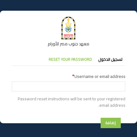
تجاوز
إلى
المحتوى
الرئيسي
معهد جنوب مصر للأورام
التبويبات
تسجيل الدخول
RESET YOUR PASSWORD
الأساسية
Username or email address
Password reset instructions will be sent to your registered
email address.