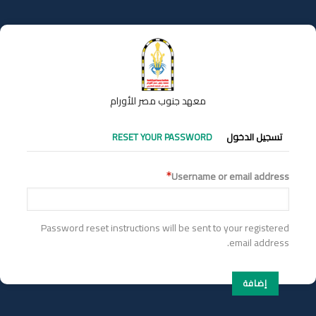
تجاوز
إلى
المحتوى
الرئيسي
معهد جنوب مصر للأورام
التبويبات
تسجيل الدخول
RESET YOUR PASSWORD
الأساسية
Username or email address
Password reset instructions will be sent to your registered
email address.