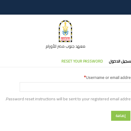
معهد جنوب مصر للأورام
تبويبات
سجيل الدخول
RESET YOUR PASSWORD
أساسية
Username or email addre
Password reset instructions will be sent to your registered email addre