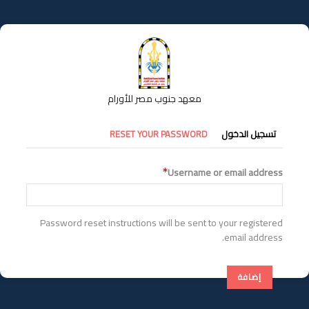
تجاوز
إلى
المحتوى
الرئيسي
معهد جنوب مصر للأورام
التبويبات
تسجيل الدخول
RESET YOUR PASSWORD
الأساسية
Username or email address
Password reset instructions will be sent to your registered
email address.