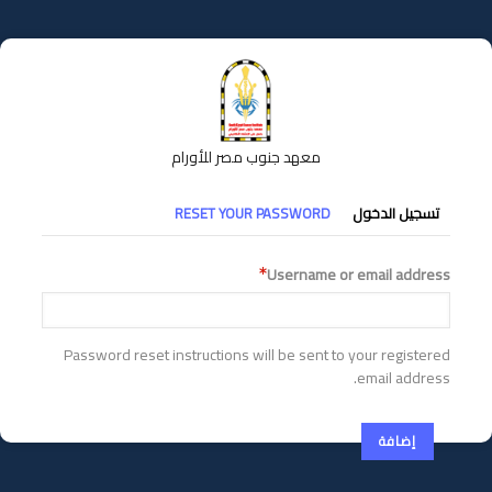
تجاوز
إلى
المحتوى
الرئيسي
معهد جنوب مصر للأورام
التبويبات
تسجيل الدخول
RESET YOUR PASSWORD
الأساسية
Username or email address
Password reset instructions will be sent to your registered
email address.