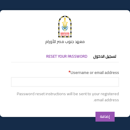
تجاوز
إلى
المحتوى
الرئيسي
معهد جنوب مصر للأورام
التبويبات
تسجيل الدخول
RESET YOUR PASSWORD
الأساسية
Username or email address
Password reset instructions will be sent to your registered
email address.