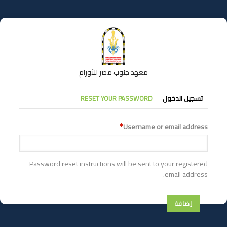
تجاوز
إلى
المحتوى
الرئيسي
معهد جنوب مصر للأورام
التبويبات
تسجيل الدخول
RESET YOUR PASSWORD
الأساسية
Username or email address
Password reset instructions will be sent to your registered
email address.