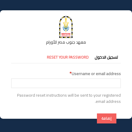
تجاوز
إلى
المحتوى
الرئيسي
معهد جنوب مصر للأورام
التبويبات
تسجيل الدخول
RESET YOUR PASSWORD
الأساسية
Username or email address
Password reset instructions will be sent to your registered
email address.