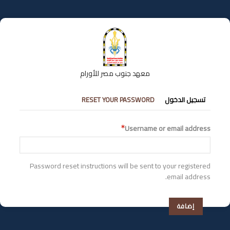
تجاوز
إلى
المحتوى
الرئيسي
معهد جنوب مصر للأورام
التبويبات
تسجيل الدخول
RESET YOUR PASSWORD
الأساسية
Username or email address
Password reset instructions will be sent to your registered
email address.